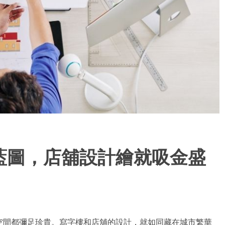
藍圖，店舖設計繪就吸金盛
空間都彌足珍貴。寫字樓和店舖的設計，就如同藏在城市繁華