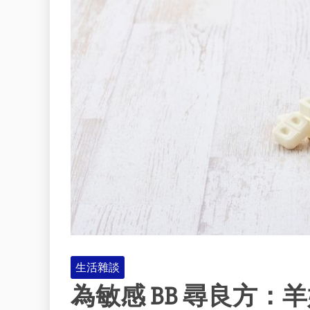
生活雜談
為敏感 BB 尋良方：