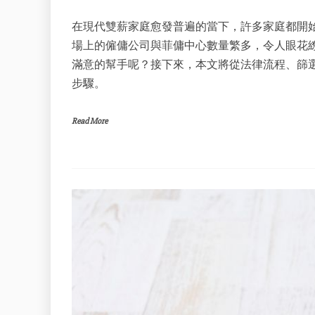
在現代雙薪家庭愈發普遍的當下，許多家庭都開
場上的僱傭公司與菲傭中心數量繁多，令人眼花
滿意的幫手呢？接下來，本文將從法律流程、篩
步驟。
Read More