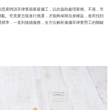
始思索聘請菲律賓籍家庭傭工，以此協助處理家務。不過，市
繚亂。究竟要怎樣進行挑選，才能夠保障自身權益，進而找到
選標準，一直到後續服務，全方位解析僱傭菲律賓勞工的關鍵