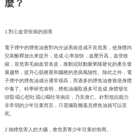
麼？
1.對心血管疾病的損害
電子煙中的煙焦油會對內分泌系統造成不良危害，使身體內
兒茶酚釋放出來提升，造成 心率加快，血壓升高，血管收
縮，並危害毛細血管表皮，推動冠狀動脈粥樣硬化的產生發
展趨勢，提升心肌梗塞和腦梗的患病風險性。除此之外，電
子煙中的煙焦油成分通常很高，而過多的煙焦油會致使身體
中毒了。科學研究表明，煙焦油攝取過多可造成 身體發生
頭昏.噁心想吐.噁心嘔吐等病症，乃至身亡。針對抵抗能力
非常弱的少年兒童而言，只需攝取幾毫克煙焦油就可以至
死。
2.抽煙危害人的大腦，會危害青少年兒童的智商。