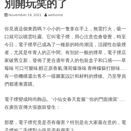
別開玩笑的了
November 16, 2021
wehome
你見過這個東西嗎？小小的一隻拿在手上，無需打火，吸一
口就可以噴雲吐霧。它叫電子煙，用心注意也會發覺，時至
今日，電子煙早已成為了一種新的時尚潮流，活躍性在吸煙
者，尤其是年青人的正中間。有別於一般的煙草，電子煙店
家破舊立新，發佈了更合適年青人的包裝盒子和口感——草
莓味.可口可樂味.醇正原香氣.薄荷爆珠味.青檸檬蘇打餅味……
有一些機構還出售不一樣圖案設計和材料的煙槍。乃至學員
們都逐漸選購。
電子煙變成時尚飾品。“小仙女春天套服”“你的門面擔當”……
在廣告宣傳大張旗鼓發生：
那麼，電子煙究竟是否有傷害？特別是在大家最在意的，電
子煙的二手煙對小孩是否有傷害？