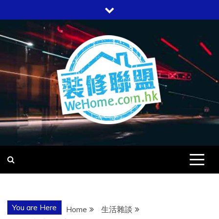
Skip
to
content
WEHOME
愛回家
You are Here
Home
生活雜談