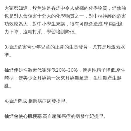
大家都知道，煙焦油是香煙中令人成癮的化學物質，煙焦油
也是對人會傷害十分大的化學物質之一，對中樞神經的危害
功效較為大，對中小學生來講，很有可能會造成 學員記憶
力下降，沒精打采，學習培訓降低。
3.抽煙危害青少年兒童的正常的生長發育，尤其是雌激素水
準。
抽煙使雄性激素代謝降低20%-30%，使男性精子降低.產生
畸型；使美少女月經第一次來月經期延遲，生理期產生混
亂。
4.抽煙造成 相應病症病發提早。
抽煙會使心肌梗塞.高血壓和癌症的病發年紀提早。