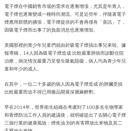
電子煙在中國銷售市場的需求在逐漸增漲，尤其是年青人，
電子煙也逐漸變成一種時尚潮流。可是近些年，伴隨著電子
煙應用群體的擴張，電子煙提供的不會再僅有「喜訊」了，
因吸電子煙而出事了的負面消息也逐漸增加。
美國那裡的青少年兒童們就由於吸電子煙搞出事兒來啦。據
報導稱，14人因為吸電子煙造成 比較嚴重肺病而診斷住院
治療，病況情況嚴重乃至發生吸氣阻礙，病人均為青少年兒
童和年少的成人。
在其中，一位二十多歲的病人因為電子煙造成 的肺臟受損
比較嚴重而迫不得已用藥品開展深層麻醉劑。
早在2014年，世界衛生組織在考慮到了100多名生物學家
和香煙防治工作人員的建議後，就明確提出了去關心電子煙
三個行業的健康風險：煙焦油.別的有害釋放出來物及其二
手釋放出來物。