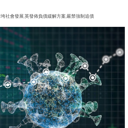
垮社會發展,英發佈負債緩解方案,嚴禁強制追債