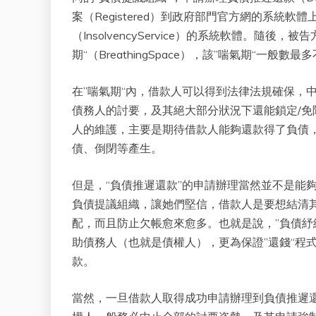
案（Registered）到政府部門官方網的系統
（InsolvencyService）的系統軟體。隨
期“（BreathingSpace），該”喘氣期“一般數
在”喘氣期“內，借款人可以得到法律法規確保，中止大
債務人的討要，及其絕大部分狀況下還能鎖定/
人的維護，主要是期待借款人能夠還款得了負債
債、倒閉等產生。
但是，“負債推遲還款”的申請辦理當然並不是能
負債提議組織，讓她們堅信，借款人是要想結清其
配，而且防止欠帳愈來愈多。也就是說，”負債紓
助債務人（也就是債權人），更為保證”還錢“程
款。
當然，一旦借款人取得成功申請辦理到負債推遲還款（D