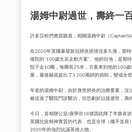
湯姆中尉過世，壽終一
許多莎粉們應當聽過，相關湯姆中尉（CaptainSi
在2020年英國暴發新冠肺炎疫情沒多久後，那時
後院的“100歲生辰走動方案”。他的目地，是期
院子走10圈，每圈長25米，方案來到他的10
量，最後融資超出了3,200萬鎊的捐助，變成
年老的湯姆中尉，由於身患肺炎的治療要素，沒
被送進了醫院門診醫治，但悲劇於以後逝世，壽
今日，首相辦公室/唐寧街16號因此降了半旗表
英國抗疫精神實質的代表，也是全球（攜手並肩
2020年的強烈抗議英雄人物。