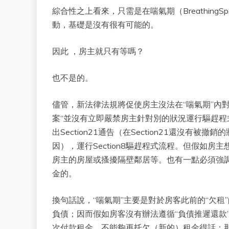
綜合性之上看來，只需是在喘氣期（Breathing
動，基礎是沒有很有可能的。
因此 ，房主就只有等嗎？
也不是的。
儘管，新法律法規將促使房主沒法在“喘氣期”內對
案“並沒有立即嚴禁房主針對別的狀況運行驅趕
出Section21通告（在Section21還沒有
因），運行Section8驅趕程式流程。但假如房主
房主的房屋或搔擾隔壁鄰居等。也有一點必須強調
金的。
換句話說，“喘氣期”主要是對於房客此前的“欠
負債；因而假如房客沒有辦法遵循“負債推遲還款”（D
次付款租金，不能夠再托欠（新的）租金得話；那