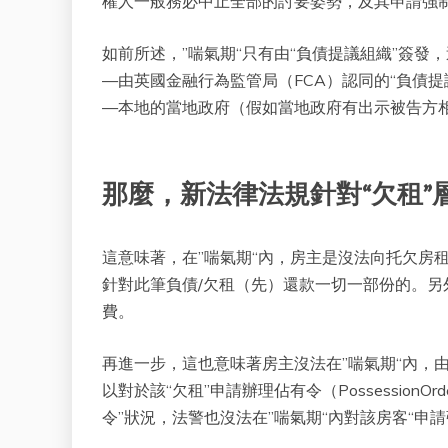
權人一般務必中止全部的討要姿勢，及其申請強
如前所述，”喘氣期“只有由“負債提議組織”簽發
—由英國金融行為監管局（FCA）認同的“負債提
—本地的當地政府（假如當地政府有出示被告方
那麼，新法律法規針對“欠租”
這意味著，在”喘氣期“內，房主是沒法向托欠房租的房
針對此筆負債/欠租（先）還款一切一部份的。另
費。
再進一步，這也意味著房主沒法在”喘氣期“內，由於
以對於該“欠租”申請辦理佔有令（Possessio
令”狀況，法警也沒法在”喘氣期“內對該房客“申請