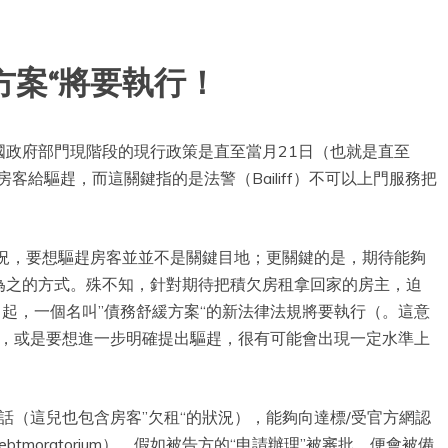
方案“將要執行！
國政府部門現階段的現行政策是直至當月21日（也就是直至
房客給驅趕，而這關鍵指的是法警（Bailiff）不可以上門服務把
情況，要想驅趕房客並並不是關鍵目地；更關鍵的是，期待能夠
而為之的方式。殊不知，針對期待把積欠房租拿回家的房主，迫
日起，一個名叫”債務舒緩方案“的新法律法規將要執行（。這意
租“，或是要想進一步明確提出驅趕，很有可能會出現一定水準上
得話（這兒也包含房客”欠租“的狀況），能夠向達標/受官方網認
tmoratorium）。假如被告方的“申請辦理”被審批，便會被備