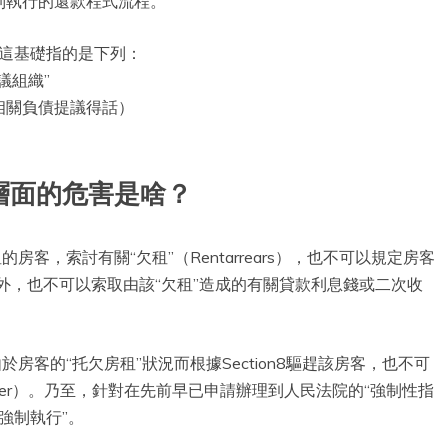
制執行的還款程式流程。
，這基礎指的是下列：
議組織”
相關負債提議得話）
層面的危害是啥？
客，索討有關“欠租”（Rentarrears），也不可以規定房客
外，也不可以索取由該“欠租”造成的有關貸款利息錢或二次收
房客的“托欠房租”狀況而根據Section8驅趕該房客，也不可
nOrder）。乃至，針對在先前早已申請辦理到人民法院的“強制性指
強制執行”。