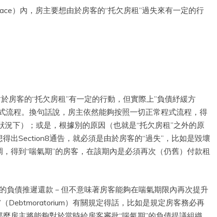
Space）內，房主要想由於房客的“托欠房租”過失來有一定的行
於房客的“托欠房租”有一定的行動，但實際上”負債紓緩方
程式流程。換句話說，房主依然能夠按照一切正常程式流程，得
被撤銷的狀況下）；或是，根據別的原因（也就是“托欠房租”之外的原
想得出Section8通告，就必須是由於房客的“過失”，比如是毀壞
，得到“喘氣期”的房客，在該期內是必須再次（仍舊）付款租
租”的負債推遲還款－但不意味著房客能夠在喘氣期限內再次提升
ebtmoratorium）有關規定得話，比如是規定房客務必再
麼房主將能夠對於當時給房客審批“喘氣期”的負債提議組織，