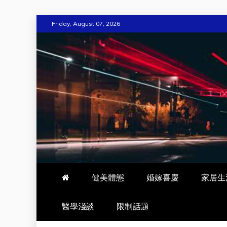
Skip
Friday, August 07, 2026
to
content
WEHOME
愛回家
健美體態
婚嫁喜慶
家居生
醫學淺談
限制話題