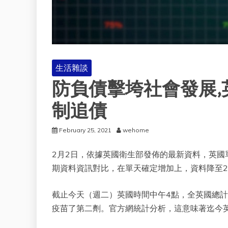
生活雜談
防負債擊垮社會發展,
制追債
February 25, 2021
wehome
2月2日，依據英國衛生部發佈的最新資料，英國單天
期資料資訊對比，在單天確定增加上，資料降至
截止今天（週二）英國時間中午4點，全英國總計9,6
疫苗了第二劑。官方網統計分析，這意味著迄今英國順