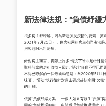
新法律法規：”負債紓緩
很多房主都瞭解，因為新冠肺炎疫情的要素，英
2021年2月21日），住房租用的房主都尚沒法將
房客趕離出租房屋。
針對房主而言，實際上許多 情況下除非是特殊
取得該拿的房租收益－因此 ”驅趕“僅僅不得已
不得已瞭解的一個最新動態是：自2020年5月4
味著，”舊法“執行後針對房主要想趕快拿回”欠
的阻攔。
依據”負債紓緩方案“，一個人如果有發生“負債”
同的“負債提議組織”，申請辦理負債推遲還款（Deb