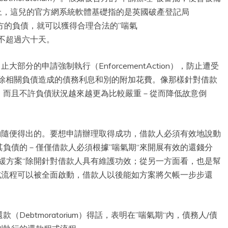
軟體上，這兒的官方網系統軟體基礎指的是英國破產登記局
後，被告方的負債，就可以獲得合理合法的”喘氣
最多不超過六十天。
部分的申請強制執行（EnforcementAction），防止遭受
免除相關負債造成的債務利息和別的附加花費。像那樣針對借款
，而且不許負債狀況越來越更為比較嚴重－從而降低故意倒
夠隨便得出的。要想申請辦理取得成功，借款人必須有效地說動
負債的－僅僅借款人必須根據”喘氣期“來開展有效的還錢分
緩方案“除開針對借款人具有維護功效；從另一方面看，也是幫
式流程可以被全面啟動，借款人以後能如方案將欠帳一步步還
ebtmoratorium）得話，表明在”喘氣期“內，債務人/債