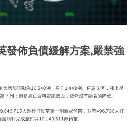
英發佈負債緩解方案,嚴禁強
增加診斷為16,840例，身亡1,449例。這意味著，和上星
2萬下列；但是身亡資料資訊層面，依然沒有顯著的降低。
46,715人進行打疫苗第一劑新冠預苗，並有496,796人打
利完成施打共10,143,511劑預苗。