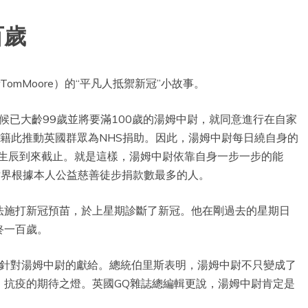
百歲
rTomMoore）的“平凡人抵禦新冠”小故事。
候已大齡99歲並將要滿100歲的湯姆中尉，就同意進行在自家
待籍此推動英國群眾為NHS捐助。因此，湯姆中尉每日繞自身的
0歲生辰到來截止。就是這樣，湯姆中尉依靠自身一步一步的能
全世界根據本人公益慈善徒步捐款數最多的人。
法施打新冠預苗，於上星期診斷了新冠。他在剛過去的星期日
終一百歲。
述針對湯姆中尉的獻給。總統伯里斯表明，湯姆中尉不只變成了
）抗疫的期待之燈。英國GQ雜誌總編輯更說，湯姆中尉肯定是