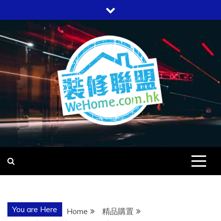
Skip
to
content
WEHOME
愛回家
You are Here
Home
精品購置