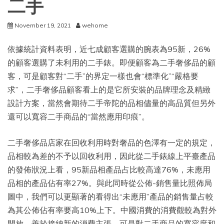
二手
November 19, 2021
wehome
依據統計資料表明，近七成顧客選購的腕表為95新，26%
的顧客選購了未利用的二手錶。即便顧客為二手奢侈品的顧
客，可是顧客對“二手”的界定一樣也會“標準化”“嚴格要
求”，二手奢侈品顧客看上的是它所安裝的品牌理念及精緻
設計方案，當然會期待二手帝陀的品相儘量的高品質但另外
還可以寬容二手商品的“當然應用印痕”。
二手奢侈品店家在回收利用時對奢品的色澤有一定的規定，
品相較為差的不予以回收利用，因此從二手錶線上平臺產品
的發佈狀況上看，95新品相產品占比較高達76%，未應用
品相的產品佔有率27%。與此同時從公佈-銷售量比照佈局
圖中，我們可以更顯著的看得出“未應用”產品的銷售量占較
為其公佈佔有率要高10%上下。中國消費的消費觀較為對外
開放，善於接納新的消費主張，可是對二手商品的寬容度和