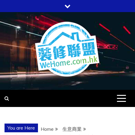
Skip
to
content
WEHOME
愛回家
You are Here
Home
生意商業