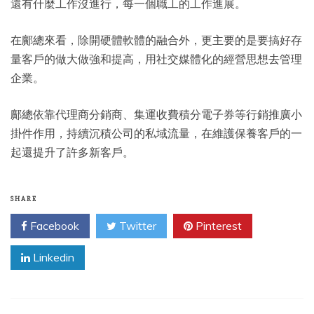
還有什麼工作沒進行，每一個職工的工作進展。
在鄺總來看，除開硬體軟體的融合外，更主要的是要搞好存
量客戶的做大做強和提高，用社交媒體化的經營思想去管理
企業。
鄺總依靠代理商分銷商、集運收費積分電子券等行銷推廣小
掛件作用，持續沉積公司的私域流量，在維護保養客戶的一
起還提升了許多新客戶。
SHARE
Facebook
Twitter
Pinterest
Linkedin