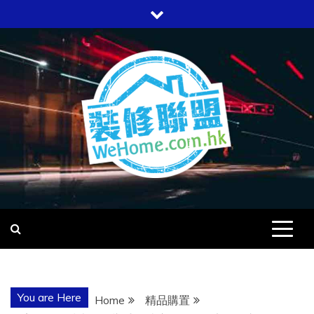
Skip
to
content
WEHOME
愛回家
You are Here
Home
精品購置