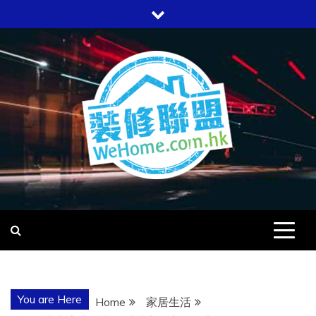
Skip
to
content
WEHOME
愛回家
You are Here
Home
家居生活