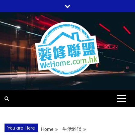
Skip
to
content
WEHOME
愛回家
You are Here
Home
生活雜談