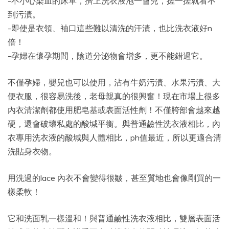
-不小心染血的床單，擠上洗衣液泡一會兒，搓一搓就看不
到污漬。
-即使是衣領、袖口這些難以清洗的汗漬，也比洗衣液好n
倍！
-孕婦在懷孕期間，陰道分泌物會增多，更不能錯過它。
不僅孕婦，嬰兒也可以使用，沾有牛奶污漬、水果污漬、大
便衣服，很容易洗後，老母親真的很興奮！現在市場上很多
內衣清潔劑都使用肥皂基或表面活性劑！不僅胯部會越來越
硬，還會破壞私處的酸堿平衡。與普通鹼性洗衣液相比，內
衣專用洗衣液的酸堿與人體相比，ph值最近，所以更適合清
洗貼身衣物。
用洗過的lace 內衣不會變得很皺，甚至質地也會像剛買的一
樣柔軟！
它和洗面乳一樣溫和！與普通鹼性洗衣液相比，雙層表面活