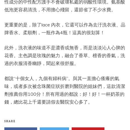
性成分的中性配方護手不會破壞私處的弱酸性環境。氨基酸
低泡更容易清洗，不用擔心殘留，還節省了不少水費。
更重要的是，除了lace 內衣，它還可以作為去汙洗衣液、品
牌香水、柔順劑，一瓶作為4瓶！這真的很划算！
此外，洗衣液的味道不是濃香或無香，而是淡淡沁人心脾的
花香。主色調是玫瑰的魅力，融合了香草、檀香的香氣，洗
過的衣服清香幽靜，聞起來很舒服。
都說“十個女人，九個有婦科病”。與其一直擔心瘙癢的氣
味，或者多次被念珠菌症狀折磨到醫院的姐妹們，這款清潔
劑推薦你用100分！所有用過的都說：好！好！一杯奶茶的
錢，總比花上千還要請假去醫院安心多了。
SHARE