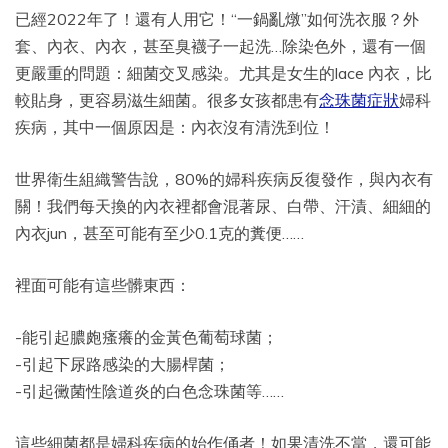
已經2022年了！還有人用它！“一鍋亂燉”如何洗衣服？外
套、內衣、內衣，甚至臭襪子一起洗…除染色外，還有一個
更嚴重的問題：細菌交叉感染。尤其是女生的lace 內衣，比
較貼身，更容易滋生細菌。很多女孩都患有
念珠菌症狀
婦科
疾病，其中一個原因是：內衣沒有清洗到位！
世界衛生組織警告說，80%的婦科疾病反復發作，與內衣有
關！我們每天換的內衣裡都會混著尿、白帶、汗漬、細細的
內衣jun，甚至可能有至少0.1克的糞便……
裡面可能有這些髒東西：
-能引起膿皰瘙癢的金黃色葡萄球菌；
-引起下尿路感染的大腸桿菌；
-引起黴菌性陰道炎的白色念珠菌等……
這些細菌都是婦科疾病的始作俑者！如果清洗不當，還可能